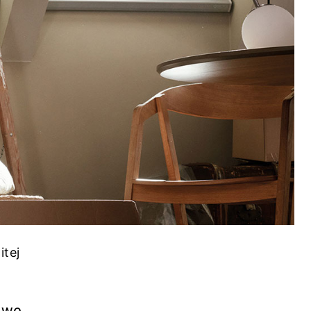
itej
awę