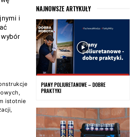
NAJNOWSZE ARTYKUŁY
jnymi i
dać
e wybór
onstrukcje
PIANY POLIURETANOWE – DOBRE
PRAKTYKI
bowych,
 istotnie
acji,