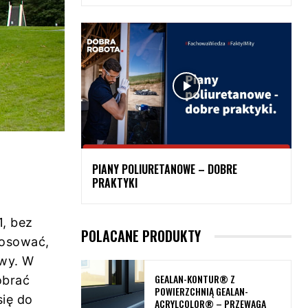
PIANY POLIURETANOWE – DOBRE
PRAKTYKI
, bez
POLACANE PRODUKTY
tosować,
awy. W
GEALAN-KONTUR® Z
obrać
POWIERZCHNIĄ GEALAN-
się do
ACRYLCOLOR® – PRZEWAGA