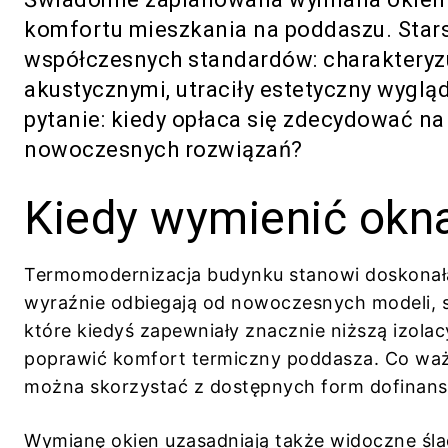
komfortu mieszkania na poddaszu. Stars
współczesnych standardów: charakteryzu
akustycznymi, utraciły estetyczny wyglą
pytanie: kiedy opłaca się zdecydować na
nowoczesnych rozwiązań?
Kiedy wymienić okn
Termomodernizacja budynku stanowi doskonał
wyraźnie odbiegają od nowoczesnych modeli, 
które kiedyś zapewniały znacznie niższą izola
poprawić komfort termiczny poddasza. Co ważn
można skorzystać z dostępnych form dofinanso
Wymianę okien uzasadniają także widoczne ślad