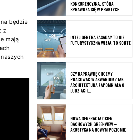
KONKURENCYJNA, KTÓRA
SPRAWDZA SIĘ W PRAKTYCE
kna będzie
z z
INTELIGENTNA FASADA? TO NIE
ce mają
FUTURYSTYCZNA WIZJA, TO SONTE
cach
 naszych
CZY NAPRAWDĘ CHCEMY
PRACOWAĆ W AKWARIUM? JAK
ARCHITEKTURA ZAPOMNIAŁA O
LUDZIACH…
NOWA GENERACJA OKIEN
DACHOWYCH GREENVIEW –
AKUSTYKA NA NOWYM POZIOMIE