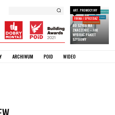
ART. PROMOCYJNY
FIRMA I SPRZEDAŻ
BO SZYBA MA
ZNACZENIE – JAK
WYBRAĆ PAKIET
SZYBOWY
Y
ARCHIWUM
POID
WIDEO
EW