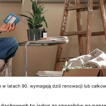
w latach 90. wymagają dziś renowacji lub całkow
dachowych to jeden ze sposobów na popr