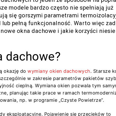
ze modele bardzo często nie spełniają już
ją się gorszymi parametrami termoizolacy
d lub pełną funkcjonalność. Warto więc za
 nowe okna dachowe i jakie korzyści niesi
a dachowe?
ą okazję do
wymiany okien dachowych
. Starsze k
szczególnie w zakresie parametrów pakietów szy
cyjność cieplną. Wymiana okien pozwala tym samym
e, planując takie prace w ramach termomoderniz
wania, np. w programie „Czyste Powietrze”.
y eksploatacyjne. Pojawienie się przecieków to