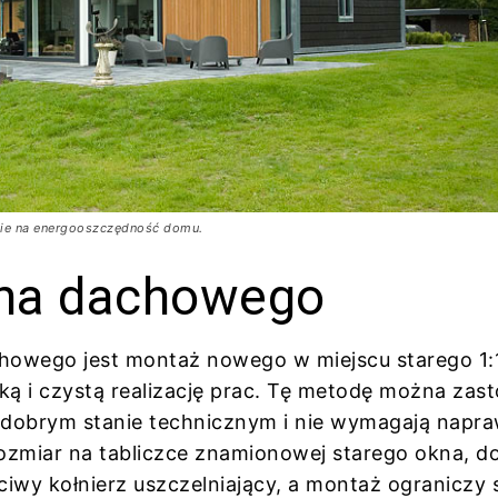
ynie na energooszczędność domu.
na dachowego
owego jest montaż nowego w miejscu starego 1:1
ką i czystą realizację prac. Tę metodę można zas
ą w dobrym stanie technicznym i nie wymagają napr
ozmiar na tabliczce znamionowej starego okna, d
wy kołnierz uszczelniający, a montaż ograniczy 