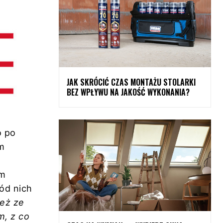
JAK SKRÓCIĆ CZAS MONTAŻU STOLARKI
BEZ WPŁYWU NA JAKOŚĆ WYKONANIA?
o po
em
ym
ód nich
eż ze
m, z co