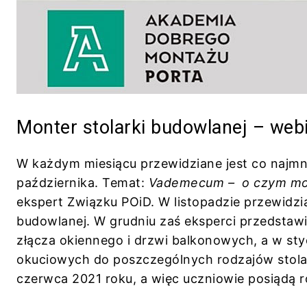
Monter stolarki budowlanej – webi
W każdym miesiącu przewidziane jest co najmni
października. Temat:
Vademecum – o czym mon
ekspert Związku POiD. W listopadzie przewidzi
budowlanej. W grudniu zaś eksperci przedstawi
złącza okiennego i drzwi balkonowych, a w s
okuciowych do poszczególnych rodzajów stola
czerwca 2021 roku, a więc uczniowie posiądą r