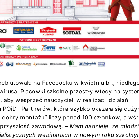
biutowała na Facebooku w kwietniu br., niedług
wirusa. Placówki szkolne przeszły wtedy na syst
aby wesprzeć nauczycieli w realizacji działań
 POiD i Partnerów, która szybko okazała się duż
 dobry montażu” liczy ponad 100 członków, a wśr
ją przyszłość zawodową. –
Mam nadzieję, że młodzi
jalistycznych webinariach w nowym roku szkolny