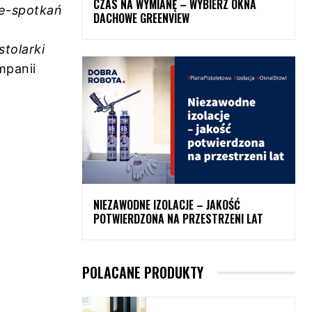
CZAS NA WYMIANĘ – WYBIERZ OKNA
 e-spotkań
DACHOWE GREENVIEW
tolarki
mpanii
NIEZAWODNE IZOLACJE – JAKOŚĆ
POTWIERDZONA NA PRZESTRZENI LAT
POLACANE PRODUKTY