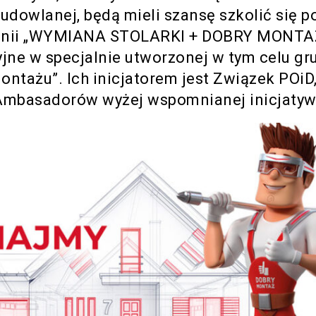
dowlanej, będą mieli szansę szkolić się 
mpanii „WYMIANA STOLARKI + DOBRY MONTA
ne w specjalnie utworzonej w tym celu gr
tażu”. Ich inicjatorem jest Związek POiD,
 Ambasadorów wyżej wspomnianej inicjatyw