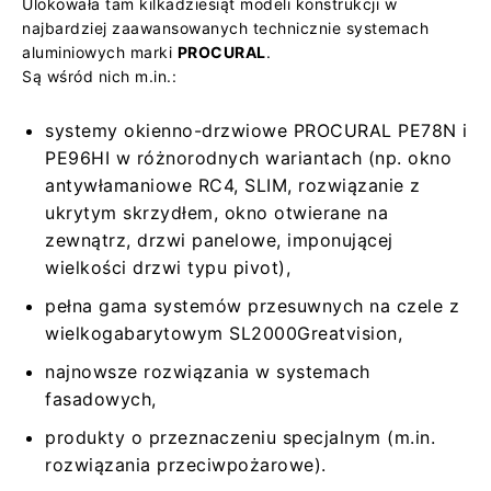
Ulokowała tam kilkadziesiąt modeli konstrukcji w
najbardziej zaawansowanych technicznie systemach
aluminiowych marki
PROCURAL
.
Są wśród nich m.in.:
systemy okienno-drzwiowe PROCURAL PE78N i
PE96HI w różnorodnych wariantach (np. okno
antywłamaniowe RC4, SLIM, rozwiązanie z
ukrytym skrzydłem, okno otwierane na
zewnątrz, drzwi panelowe, imponującej
wielkości drzwi typu pivot),
pełna gama systemów przesuwnych na czele z
wielkogabarytowym SL2000Greatvision,
najnowsze rozwiązania w systemach
fasadowych,
produkty o przeznaczeniu specjalnym (m.in.
rozwiązania przeciwpożarowe).