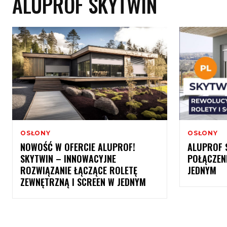
ALUPROF SKYTWIN
OSŁONY
OSŁONY
NOWOŚĆ W OFERCIE ALUPROF!
ALUPROF 
SKYTWIN – INNOWACYJNE
POŁĄCZENI
ROZWIĄZANIE ŁĄCZĄCE ROLETĘ
JEDNYM
ZEWNĘTRZNĄ I SCREEN W JEDNYM