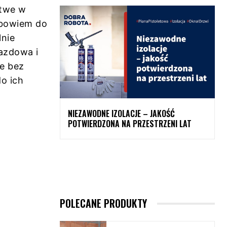
atwe w
 bowiem do
lnie
jazdowa i
ie bez
o ich
NIEZAWODNE IZOLACJE – JAKOŚĆ
POTWIERDZONA NA PRZESTRZENI LAT
POLECANE PRODUKTY