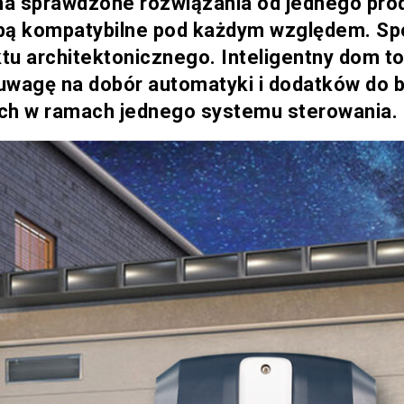
na sprawdzone rozwiązania od jednego pro
ą kompatybilne pod każdym względem. Sp
ktu architektonicznego.
Inteligentny dom t
uwagę na dobór automatyki i dodatków do 
ch w ramach jednego systemu sterowania.