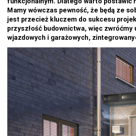
funkcjonalnym. Dlatego warto postawić 
Mamy wówczas pewność, że będą ze sob
jest przecież kluczem do sukcesu proje
przyszłość budownictwa, więc zwróćmy 
wjazdowych i garażowych, zintegrowany