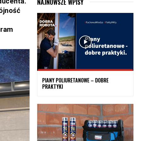
ducenta.
NAJNOWSZE WPISY
ójność
o
bram
PIANY POLIURETANOWE – DOBRE
PRAKTYKI